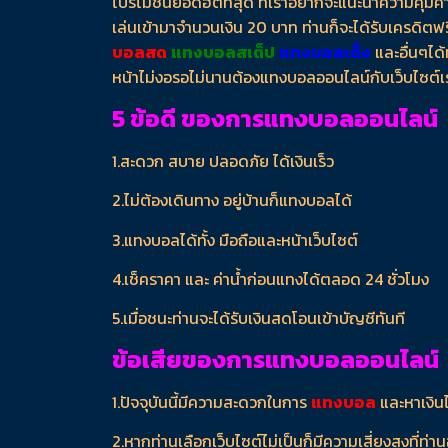
โปรโมชั่นยอดฮิตที่สุด ที่เราอยากจะแนะนำความคุ้มค่
เล่นเข้ามาจำนวนเงิน 20 บาท ท่านก็จะได้รับเครดิตฟ
บอลสด
แทงบอลสเต็ป
แทงบอลเต็ง
และอื่นๆได้
หน้าไม่งอรอไม่นานต้องแทงบอลออนไลน์กับเว็บไซต์เรา
5 ข้อดี ของการแทงบอลออนไลน์
1.สะดวก สบาย ปลอดภัย ได้เงินเร็ว
2.ไม่ต้องเดินทาง อยู่บ้านก็แทงบอลได้
3.แทงบอลได้ทั้ง มือถือและหน้าเว็บไซต์
4.เช็คราคา และ ค่าน้ำก่อนแทงได้ตลอด 24 ชั่วโมง
5.เมื่อชนะท่านจะได้รับเงินสดโอนเข้าบัญชีทันที
ข้อเสียของการแทงบอลออนไลน์
1.ปัจจุบันนี้มีความสะดวกในการ
แทงบอล
และหาเงินไ
2.หากท่านเลือกเว็บไซต์ไม่เป็นก็มีความเสี่ยงสูงที่ท่าน