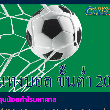
ทุนน้อยกำไรมหาศาล