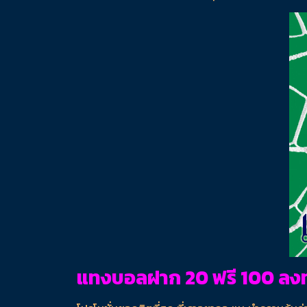
แทงบอลฝาก 20 ฟรี 100 ลง