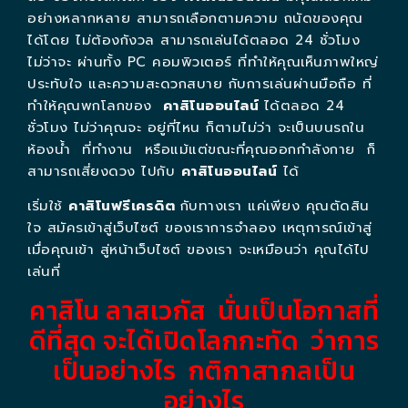
อย่างหลากหลาย สามารถเลือกตามความ ถนัดของคุณ
ได้โดย ไม่ต้องกังวล สามารถเล่นได้ตลอด 24 ชั่วโมง
ไม่ว่าจะ ผ่านทั้ง PC คอมพิวเตอร์ ที่ทำให้คุณเห็นภาพใหญ่
ประทับใจ และความสะดวกสบาย กับการเล่นผ่านมือถือ ที่
ทำให้คุณพกโลกของ
คาสิโนออนไลน์
ได้ตลอด 24
ชั่วโมง ไม่ว่าคุณจะ อยู่ที่ไหน ก็ตามไม่ว่า จะเป็นบนรถใน
ห้องน้ำ ที่ทำงาน หรือแม้แต่ขณะที่คุณออกกำลังกาย ก็
สามารถเสี่ยงดวง ไปกับ
คาสิโนออนไลน์
ได้
เริ่มใช้
คาสิโนฟรีเครดิต
กับทางเรา แค่เพียง คุณตัดสิน
ใจ สมัครเข้าสู่เว็บไซต์ ของเราการจำลอง เหตุการณ์เข้าสู่
เมื่อคุณเข้า สู่หน้าเว็บไซต์ ของเรา จะเหมือนว่า คุณได้ไป
เล่นที่
คาสิโน ลาสเวกัส นั่นเป็นโอกาสที่
ดีที่สุด จะได้เปิดโลกกะทัด ว่าการ
เป็นอย่างไร กติกาสากลเป็น
อย่างไร