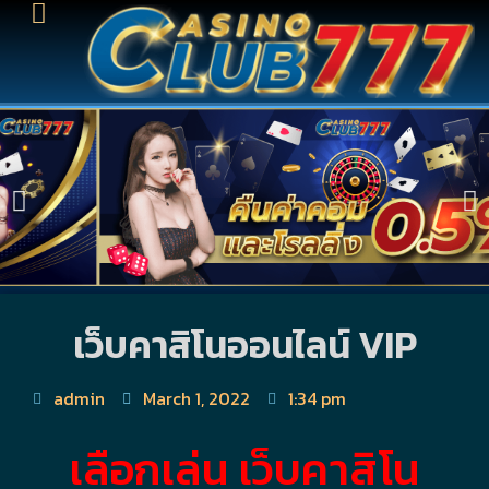
เว็บคาสิโนออนไลน์ VIP
admin
March 1, 2022
1:34 pm
เลือกเล่น เว็บคาสิโน