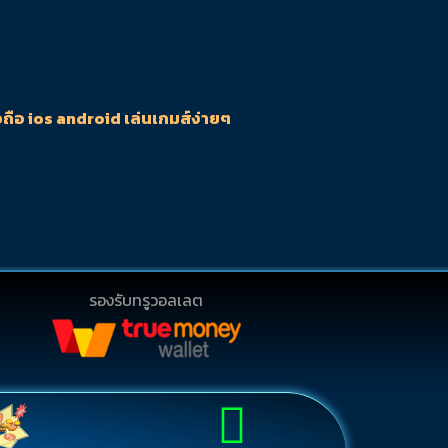
ถือ ios android เล่นเกมส์ง่ายๆ
รองรับทรูวอลเลต