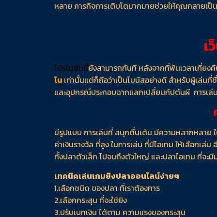
หลาย ภารกิจการเติบโตมากมายช่วยให้คุณกลายเป็นน
เว
โปรโมชั่นนี้
ยังสามารถทันที หลังจากที่พ้นเวลาเที่ยงค
โน
เท่านั้นแต่ก็ถือว่าเป็นโบนัสอย่างดี สำหรับผู้เล่
และอุปกรณ์ประกอบฉากแลกเปลี่ยนกัปตันผี การเล่นท
มีรูปแบบ การเล่นที่ สนุกตื่นเต้น มีความหลากหลาย
ค่าเงินรางวัล ที่สูง ในการเล่น ที่มีไอเทม ให้เลือกเล่
ทั้งปลาตัวเล็ก ไปจนถึงตัวใหญ่ และปลาไอเทม ที่จะมี
เทคนิคเล่นเกมยิงปลาออนไลน์ง่ายๆ
1.เลือกชนิด ของปลา ที่เราต้องการ
2.เลือกกระสุน ที่จะใช้ยิง
3.ปรับเบทเงิน ได้ตาม ความแรงของกระสุน