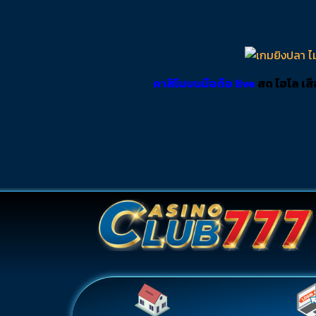
คาสิโนบนมือถือ live
สด ไฮโล เส