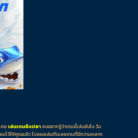
่เคย
เล่นเกมยิงปลา
คงอยากรู้ว่าเกมนี้เล่นยังไง วัน
ียมไว้ให้คุณแล้ว ไปลองเล่นกันเลยเกมที่มีความหลาก