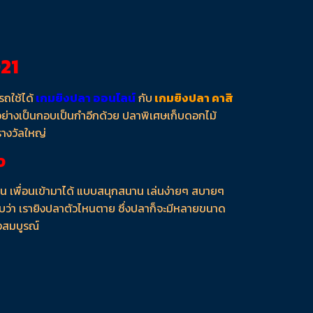
021
รถใช้ได้
เกมยิงปลา ออนไลน์
กับ
เกมยิงปลา คาสิ
นได้อย่างเป็นกอบเป็นกำอีกด้วย ปลาพิเศษเก็บดอกไม้
รางวัลใหญ่
ง
วน เพื่อนเข้ามาได้ แบบสนุกสนาน เล่นง่ายๆ สบายๆ
ยู่กับว่า เรายิงปลาตัวไหนตาย ซึ่งปลาก็จะมีหลายขนาด
างสมบูรณ์