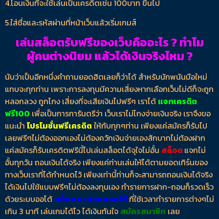
4.โอนเงินที่จะใช้เล่นเป็นเครดิตเช่น 100บาท ขึ้นไป
5.ใส่ชื่อและรหัสผ่านที่หน้าเว็บแล้วเริ่มเกมส์
เล่นสล็อตรับฟรีของเว็บคืออะไร ? ทำไม
ผู้คนต่างนิยม แล้วได้เงินจริงไหม ?
นับว่าเป็นอีกหนึ่งคำถามยอดฮิตเลยก็ว่าได้ สำหรับนักพนันมือใหม่
แทบจะทุกท่าน เพราะการลงทุนมีความเสี่ยงหากเลือกเว็บไม่ดีก็จะถูก
หลอกลวง ถูกโกง เสี่ยงที่จะเสียเงินไปฟรีๆ เราได้
แจกเครดิต
ฟรี100
เพื่อเป็นการการันตรีว่า เว็บเราไม่โกงจ่ายเงินจริง เราจึงขอ
แนะนำ
โปรโมชั่นฟรีเครดิต
ให้กับทุกๆท่าน เพียงแค่สมัครก็รับไป
เลยฟรีๆไม่ต้องออกเองไม่ต้องควักเงินจ่ายเองสักบาทไม่ต้องฝาก
แค่สมัครก็รับเครดิตฟรีนี้ไปเล่นสล็อตได้จุใจไม่อั้น
สล็อต
แจกไม่
อั้นทุกวัน ถอนเงินได้จริง เพียงแค่ท่านเล่นให้ได้ตามยอดเทิร์นของ
ทางเว็บเราที่ได้กำหนดไว้ เพียงเท่านี้ท่านก็จะสามารถถอนเงินได้จริง
ได้เงินไปใช้แบบฟรีๆไม่ต้องลงทุนเอง ทำรายการฝาก-ถอนก็รวดเร็ว
ด้วยระบบออโต้
สล็อต ฝากถอนออโต้
ที่ใช้เวลาทำรายการต่างๆไม่
เกิน 3 นาที เล่นเกมได้ไว ได้เงินทันใจ
สมัครสมาชิก
เลย