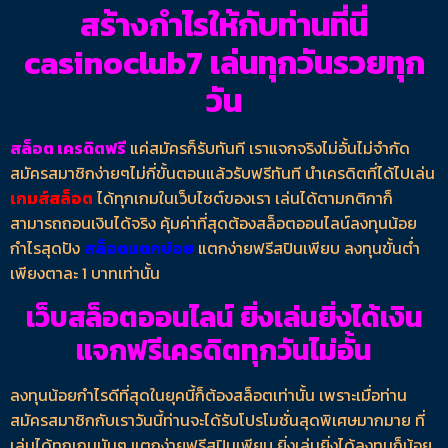
สร้างกำไรให้กับท่านที่นี่
casinoclub7 เล่นทุกวันรวยทุก
วัน
สล็อต เครดิตฟรี
แค่สมัครก็รับทันที เราแจกจริงไม่อั้นไม่จำกัด
สมัครสมาชิกง่ายๆไม่กี่ขั้นตอนแล้วรับฟรีทันที นำเครดิตที่ได้ไปเล่น
เกมส์สล็อต
ได้ทุกเกมในเว็บไซต์ของเรา เล่นได้ตามกติกาก็
สามารถถอนเงินได้จริง คุ้มค่าที่สุดต้องสล็อตออนไลน์ลงทุนน้อย
กำไรสุดปัง
สล็อตแตกบ่อย
แตกง่ายฟรีสปินเพียบ ลงทุนขั้นต่ำ
เพียงตาละ 1 บาทเท่านั้น
เว็บสล็อตออนไลน์ ยิ่งเล่นยิ่งได้เงิน
แจกฟรีเครดิตทุกวันไม่อั้น
ลงทุนน้อยกำไรดีที่สุดในยุคนี้ก็ต้องสล็อตเท่านั้น เพราะเมื่อท่าน
สมัครสมาชิกกับเราวันนี้ท่านจะได้รับโปรโมชั่นสุดพิเศษมากมาย ที่
เล่นได้ทุกเกมมันๆ แตกง่ายฟรีสปินเพียบ ยิ่งเล่นยิ่งได้ลงทุนก็น้อย