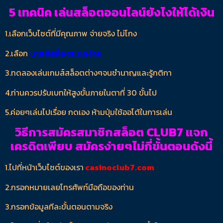
5 เทคนิค เล่นสล็อตออนไลน์ยังไงให้ได้เงิน
1.เลือกเว็บไซต์ที่มีคุณภาพ จ่ายจริง ไม่โกง
2.เลือก
เกมส์สล็อตแตกง่าย
3.ทดลองเล่นเกมส์สล็อตต่างๆจนชำนาญและรู้กติกา
4.ท่านควรปรับเบทให้สูงขั้นภายในตาที่ 30 ขั้นไป
5.ค่อยๆเล่นไปเรื่อย กดเอง ห้ามปุ่มใช้ออโต้ในการเล่น
วิธีการสมัครสมาชิกสล็อต CLUB7 แจก
เครดิตเพียบ สมัครง่ายๆไม่กี่ขั้นตอนดังนี้
1.ไปที่หน้าเว็บไซต์ของเรา
casinoclub7.com
2.กรอกหมายเลยโทรศัพท์มือถือของท่าน
3.กรอกข้อมูลทีละขั้นตอนตามจริง