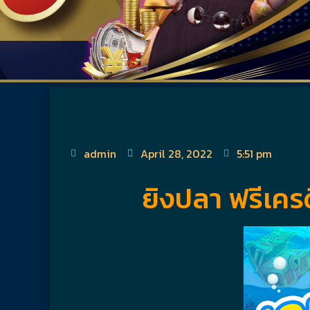
admin
April 28, 2022
5:51 pm
ยิงปลา ฟรีเครด