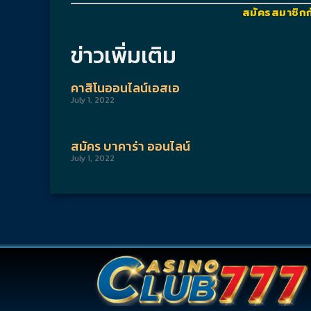
สมัครสมาชิกก
ข่าวเพิ่มเติม
คาสิโนออนไลน์เอสเอ
July 1, 2022
สมัคร บาคาร่า ออนไลน์
July 1, 2022