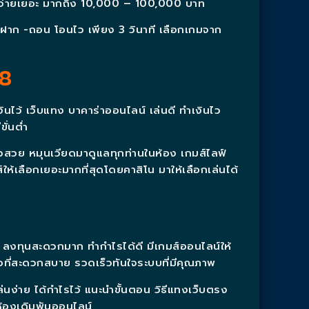
่ จ่ายเยอะ มากถึง 10,000 – 100,000 บาท
ง ฝาก -ถอน โอนไว เพียง 3 วินาที เลือกเกมจาก
88
เงินไว้ เว็บแทง บาคาร่าออนไลน์ เล่นดี ทำเงินไว
ั่นต่ำ
สาวสวย หมุนเวียดมาดูแลทุกท่านในห้อง เกมส์ไลฟ์
์ให้เลือกเยอะมากที่สุดโดยคาสิโน มาให้เลือกเล่นได้
จร ลงทุนสะดวกมาก ทำกำไรได้ดี มีเกมส์ออนไลน์ให้
อที่สะดวกสบาย รวดเร็วทันใจระบบที่มีคุณภาพ
่นง่าย ได้กำไรไว้ แนะนำขั้นตอน วิธีแทงเว็บตรง
ห้องเดิมพันออนไลน์