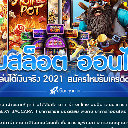
 เจ้าแรกให้ทุกท่านได้สัมผัส บาคาร่า online บนมือ เล่นบาคาร่า ได้
 (SEXY BACCARAT) บาคาร่าsa ยอดนิยม พบกับ บาคาร่าออนไลน์ จา
บาคาร่า เกมคาสิโนออนไลน์เซ็กซี่บาคาร่ายูฟ่าเบท ยกความสนุกมาถึ