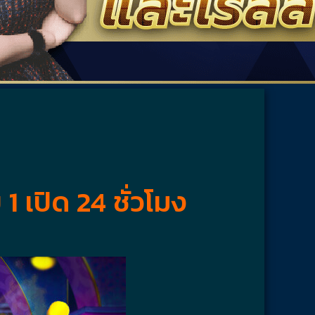
1 เปิด 24 ชั่วโมง