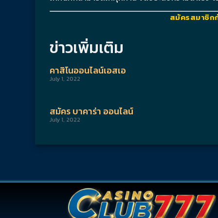
สมัครสมาชิกก
ข่าวเพิ่มเติม
คาสิโนออนไลน์เอสเอ
July 1, 2022
สมัคร บาคาร่า ออนไลน์
July 1, 2022