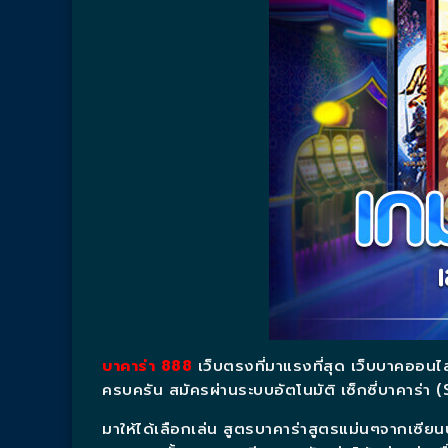
บาคาร่า 888
เว็บตรงที่มาแรงที่สุด เว็บบาคออนไลน์
ครบครัน สมัครผ่านระบบอัตโนมัติ เซ็กซี่บาคาร่า
มาให้ได้เลือกเล่น สูตรบาคาร่าสูตรแม่นๆจากเซียน