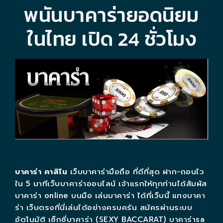
พนันบาคาร่ายอดนิยม
ในไทย เปิด 24 ชั่วโมง
บาคาร่า คาสิโน
เว็บบาคาร่ามือถือ ที่ดีที่สุด ฝาก-ถอนไว
ใน 5 นาทีเว็บบาคาร่าออนไลน์ เจ้าแรกให้ทุกท่านได้สัมผัส
บาคาร่า online บนมือ เล่นบาคาร่า ได้ที่เว็บนี้ แทงบาคา
ร่า เว็บตรงที่นี่เล่นได้อย่างครบครัน สมัครผ่านระบบ
อัตโนมัติ เซ็กซี่บาคาร่า (SEXY BACCARAT) บาคาร่าsa