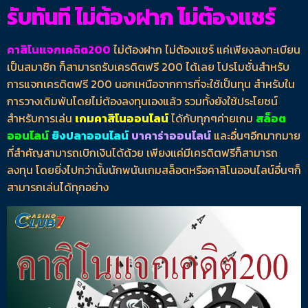
รับทันที ไม่ต้องฝาก ไม่ต้องแชร์
คาสิโนแจกเคดิต200
ไม่ต้องฝาก ไม่ต้องแชร์ แค่เพียงลงทะเบียน
เป็นสมาชิก ก็สามารถรับเครดิตฟรี 200 ได้เลย โปรโมชั่นสำหรับ
การแจกเครดิตฟรี 200 นอกเหนือจากการที่จะใช้เป็นทุน สำหรับใน
การวางเดิมพันโดยไม่ต้องลงทุนเองแล้ว รวมทั้งยังใช้ประโยชน์
สำหรับการเล่น
เกมคาสิโนออนไลน์
ได้กับทุกๆค่ายเกม
สล็อต
ออนไลน์
ยิงปลาออนไลน์
บาคาร่าออนไลน์
และอื่นๆอีกมากมาย
ที่สำคัญสามารถเบิกเงินได้ด้วย เพียงแค่มีเครดิตฟรีก็สามารถ
ลงทุน โดยยิ่งไปกว่านั้นนักพนันเกมสล็อตหรือคาสิโนออนไลน์อื่นๆก็
สามารถเล่นได้ทุกอย่าง