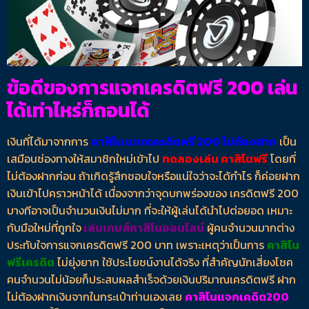
ข้อดีของการแจกเครดิตฟรี 200 เล่น
ได้เท่าไหร่ก็ถอนได้
เงินที่ได้มาจากการ
คาสิโน แจกเครดิตฟรี 200 ไม่ต้องฝาก
เป็น
เสมือนช่องทางให้สมาชิกใหม่เข้าไป
ทดลองเล่น คาสิโนฟรี
โดยที่
ไม่ต้องฝากก่อน ถ้าเกิดรู้สึกชอบใจหรือแน่ใจว่าจะได้กำไร ก็ค่อยฝาก
เงินเข้าไปคราวหน้าได้ เนื่องจากว่าจุดบกพร่องของ เครดิตฟรี 200
บางทีอาจเป็นจำนวนเงินไม่มาก ที่จะให้ผู้เล่นได้นำไปต่อยอด เหมาะ
กับมือใหม่ที่ถูกใจ
เล่นเกมส์คาสิโนออนไลน์
ผู้คนจำนวนมากต่าง
ประทับใจการแจกเครดิตฟรี 200 บาท เพราะเหตุว่าเป็นการ
คาสิโน
ฟรีเครดิต
ไม่ยุ่งยาก ใช้ประโยชน์งานได้จริง ที่สำคัญนักเสี่ยงโชค
คนจำนวนไม่น้อยก็ประสบผลสำเร็จด้วยเงินปริมาณเครดิตฟรี ฝาก
ไม่ต้องฝากเงินจากในกระเป๋าท่านเองเลย
คาสิโนแจกเคดิต200