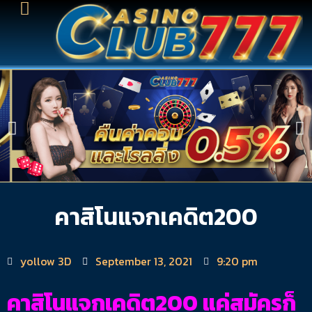
คาสิโนแจกเคดิต200
yollow 3D
September 13, 2021
9:20 pm
คาสิโนแจกเคดิต200 แค่สมัครก็